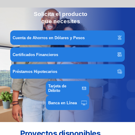
Solicita el producto
que necesites
Cuenta de Ahorros en Dólares y Pesos
Certificados Financieros
Para ti que estás fuera
del país,
pero llevas a RD en el
Préstamos Hipotecarios
corazón
Tarjeta de
Débito
Descubre todo lo que te
Banca en Línea
brindamos en Banco
Vimenca,
el banco de la diáspora
Proyectos disponibles