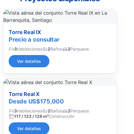
La Barranquita, Santiago
Torre Real IX
Precio a consultar
3
Habitaciones
2
Baños
2
Parqueos
Ver detalles
Torre Real X
Desde US$175,000
3
Habitaciones
2
Baños
2
Parqueos
117 / 123 / 128 m²
Construcción
Ver detalles